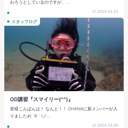
わろうとしているのですが、 …
2024.03.23
スタッフログ
OD講習『スマイリー(^^)』
皆様こんばんは！ なんと！！ OHANAに新メンバーが入
りました♪( ´θ｀)ノ…
2024.03.20