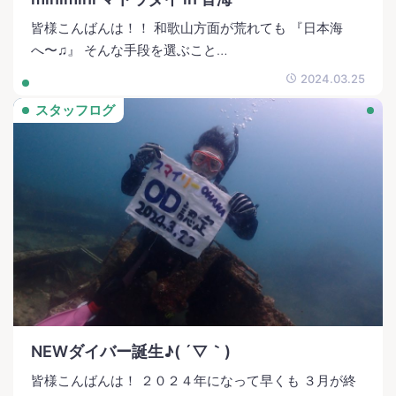
皆様こんばんは！！ 和歌山方面が荒れても 『日本海
へ〜♫』 そんな手段を選ぶこと…
2024.03.25
スタッフログ
NEWダイバー誕生♪( ´▽｀)
皆様こんばんは！ ２０２４年になって早くも ３月が終