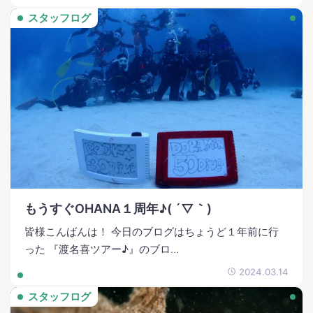
スタッフログ
もうすぐOHANA１周年♪( ´▽｀)
皆様こんばんは！ 今日のブログはちょうど１年前に行
った 『渡名喜ツアー♪』のブロ…
2024.03.14
スタッフログ