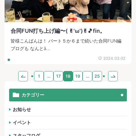
合同FUN打ち上げ編〜( ✌︎'ω')✌︎🎵fin。
皆様こんばんは！ パート５か６まで続いた合同FUN編
ブログも なんとȃ…
2024.03.02
1
…
17
18
19
…
25
カテゴリー
お知らせ
イベント
スタッフログ