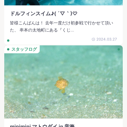
ドルフィンスイム♪( ´▽｀)♡
皆様こんばんは！ 去年一度だけ初参戦で行かせて頂い
た、 串本の太地町にある『くじ…
2024.03.27
スタッフログ
minimini マトウダイ in 音海