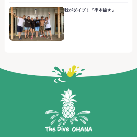
我がダイブ！『串本編★』