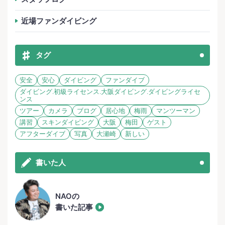
近場ファンダイビング
タグ
安全
安心
ダイビング
ファンダイブ
ダイビング.初級ライセンス.大阪ダイビング.ダイビングライセ
ンス
ツアー
カメラ
ブログ
居心地
梅雨
マンツーマン
講習
スキンダイビング
大阪
梅田
ゲスト
アフターダイブ
写真
大瀬崎
新しい
書いた人
NAOの
書いた記事