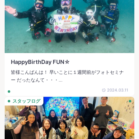
HappyBirthDay FUN☆
皆様こんばんは！ 早いことに１週間前がフォトセミナ
ー だったなんて・・・…
2024.03.11
スタッフログ