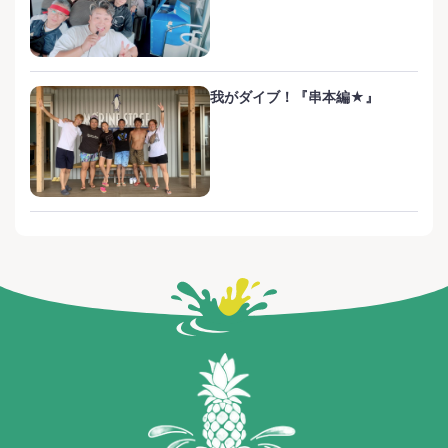
我がダイブ！『串本編★』