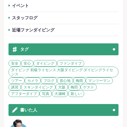
イベント
スタッフログ
近場ファンダイビング
タグ
安全
安心
ダイビング
ファンダイブ
ダイビング.初級ライセンス.大阪ダイビング.ダイビングライセ
ンス
ツアー
カメラ
ブログ
居心地
梅雨
マンツーマン
講習
スキンダイビング
大阪
梅田
ゲスト
アフターダイブ
写真
大瀬崎
新しい
書いた人