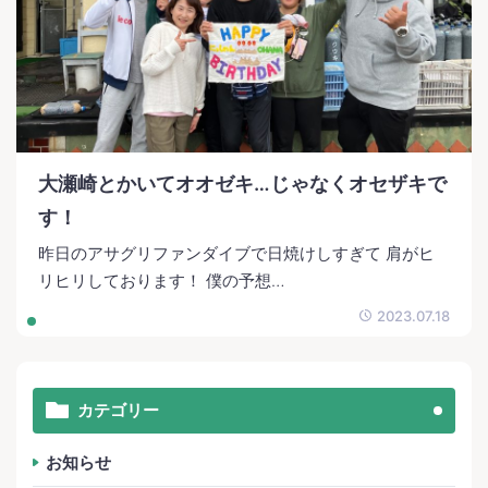
大瀬崎とかいてオオゼキ…じゃなくオセザキで
す！
昨日のアサグリファンダイブで日焼けしすぎて 肩がヒ
リヒリしております！ 僕の予想…
2023.07.18
カテゴリー
お知らせ