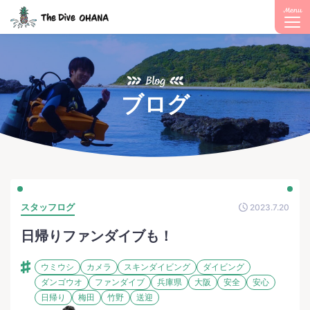
Menu
Blog
ブログ
スタッフログ
2023.7.20
日帰りファンダイブも！
ウミウシ
カメラ
スキンダイビング
ダイビング
ダンゴウオ
ファンダイブ
兵庫県
大阪
安全
安心
日帰り
梅田
竹野
送迎