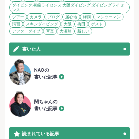
ダイビング.初級ライセンス.大阪ダイビング.ダイビングライセ
ンス
ツアー
カメラ
ブログ
居心地
梅雨
マンツーマン
講習
スキンダイビング
大阪
梅田
ゲスト
アフターダイブ
写真
大瀬崎
新しい
書いた人
NAOの
書いた記事
関ちゃんの
書いた記事
読まれている記事