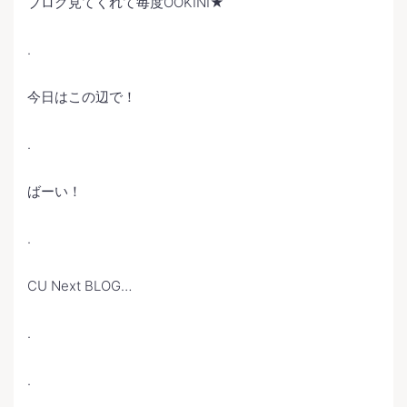
ブログ見てくれて毎度OOKINI★
.
今日はこの辺で！
.
ばーい！
.
CU Next BLOG…
.
.