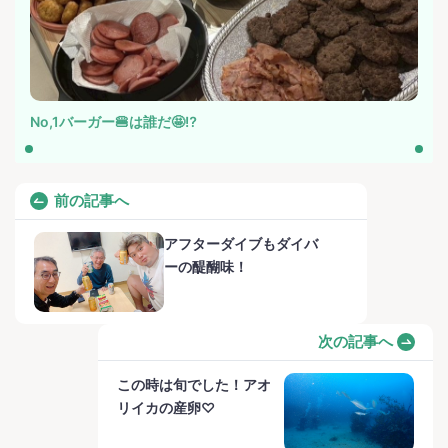
No,1バーガー🍔は誰だ🤩⁉️
前の記事へ
アフターダイブもダイバ
ーの醍醐味！
次の記事へ
この時は旬でした！アオ
リイカの産卵♡