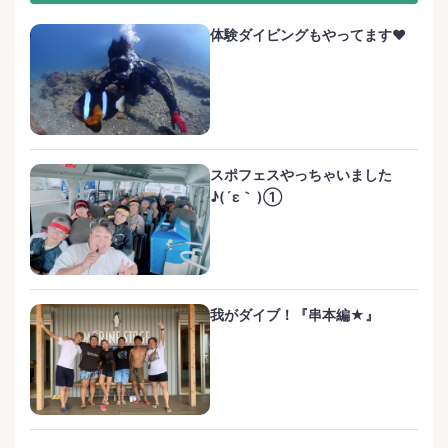
体験ダイビングもやってます❤️
スポフェスやっちゃいました
♪(´ε｀ )①
我がダイブ！『串本編★』