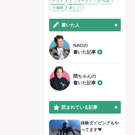
ゲスト
アフターダイブ
写真
大瀬崎
新しい
書いた人
NAOの
書いた記事
関ちゃんの
書いた記事
読まれている記事
体験ダイビングもや
ってます❤️