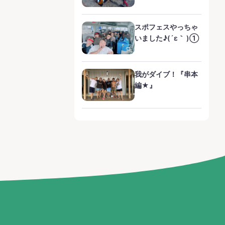
スポフェスやっちゃ
いました♪(´ε｀ )①
我がダイブ！『串本
編★』