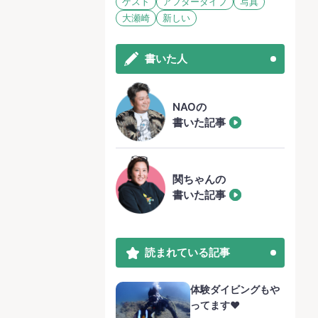
ゲスト
アフターダイブ
写真
大瀬崎
新しい
書いた人
NAOの
書いた記事
関ちゃんの
書いた記事
読まれている記事
体験ダイビングもや
ってます❤️