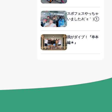
スポフェスやっちゃ
いました♪(´ε｀ )①
我がダイブ！『串本
編★』