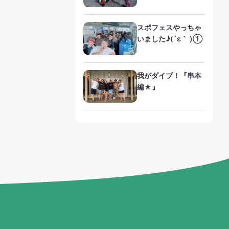
スポフェスやっちゃ
いました♪(´ε｀ )①
我がダイブ！『串本
編★』