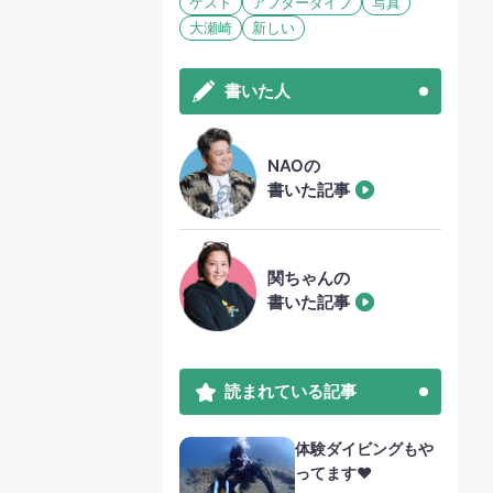
ゲスト
アフターダイブ
写真
大瀬崎
新しい
書いた人
NAOの
書いた記事
関ちゃんの
書いた記事
読まれている記事
体験ダイビングもや
ってます❤️