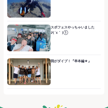
スポフェスやっちゃいました
♪(´ε｀ )①
我がダイブ！『串本編★』