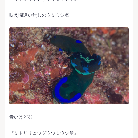
映え間違い無しのウミウシ😍
青いけど🙄
『ミドリリュウグウウミウシ💚』