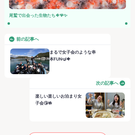
尾鷲で出会った生物たち🐠🪸✨
前の記事へ
まるで女子会のような串
本FUN🤿🐠
次の記事へ
楽しい楽しいお泊まり女
子会😘🤟