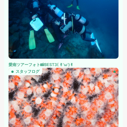
愛南ツアーフォト📸BEST3( ✌︎'ω')✌︎
スタッフログ