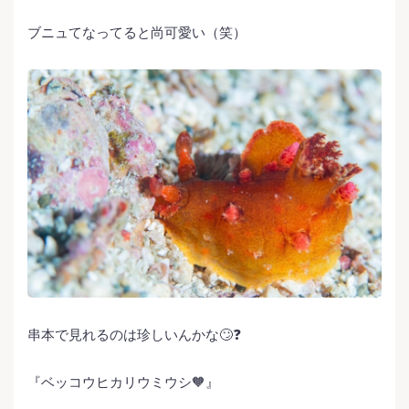
ブニュてなってると尚可愛い（笑）
串本で見れるのは珍しいんかな🙄❓
『ベッコウヒカリウミウシ🧡』