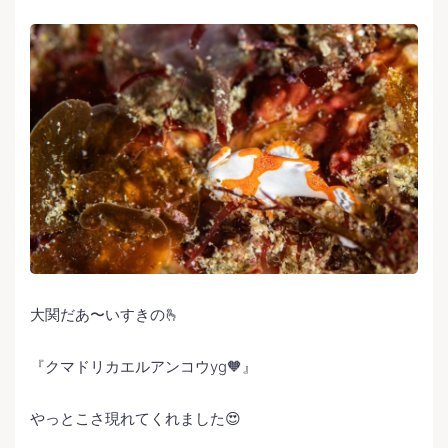
大関だあ〜いすきの🫰
『クマドリカエルアンコウyg🧡』
やっとこさ現れてくれました😍