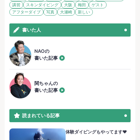
講習
スキンダイビング
大阪
梅田
ゲスト
アフターダイブ
写真
大瀬崎
新しい
書いた人
NAOの
書いた記事
関ちゃんの
書いた記事
読まれている記事
体験ダイビングもやってます❤️