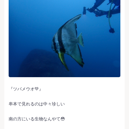
『ツバメウオ💚』
串本で見れるのは中々珍しい
南の方にいる生物なんやて😳