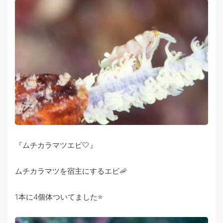
『ムチカラマツエビ🤍』
ムチカラマツを宿主にするエビ🦐
1本に4個体ついてました⭐️