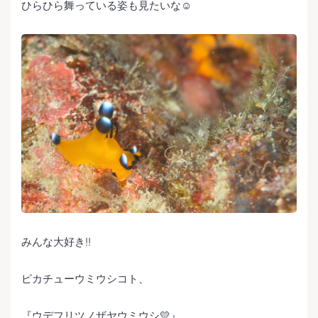
ひらひら舞っている姿も見たいな☺️
みんな大好き‼️
ピカチューウミウシコト、
『ウデフリツノザヤウミウシ💛』