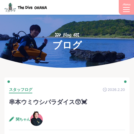
Menu
Blog
ブログ
スタッフログ
2026.2.20
串本ウミウシパラダイス😙💓
関ちゃん