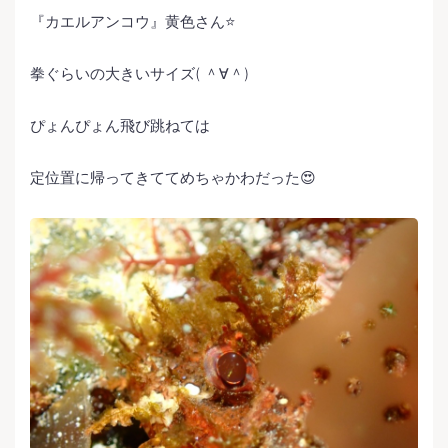
『カエルアンコウ』黄色さん⭐️
拳ぐらいの大きいサイズ( ＾∀＾)
ぴょんぴょん飛び跳ねては
定位置に帰ってきててめちゃかわだった😍