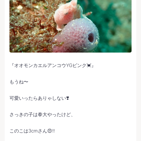
『オオモンカエルアンコウYGピンク💓』
もうね〜
可愛いったらありゃしない❣️
さっきの子は拳大やったけど、
このこは3cmさん😍‼️