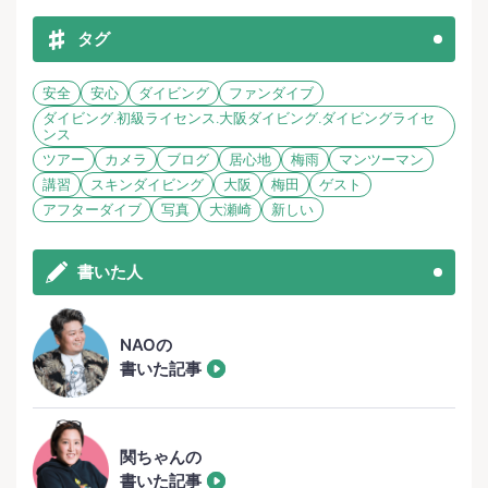
タグ
安全
安心
ダイビング
ファンダイブ
ダイビング.初級ライセンス.大阪ダイビング.ダイビングライセ
ンス
ツアー
カメラ
ブログ
居心地
梅雨
マンツーマン
講習
スキンダイビング
大阪
梅田
ゲスト
アフターダイブ
写真
大瀬崎
新しい
書いた人
NAOの
書いた記事
関ちゃんの
書いた記事