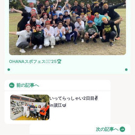
OHANAスポフェス🏃‍♀️‘25🏆
前の記事へ
いってらっしゃい2日目✌️
in須江🤿
次の記事へ