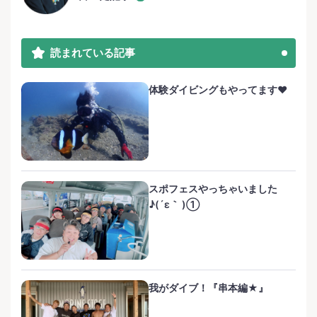
読まれている記事
体験ダイビングもやってます❤️
スポフェスやっちゃいました
♪(´ε｀ )①
我がダイブ！『串本編★』