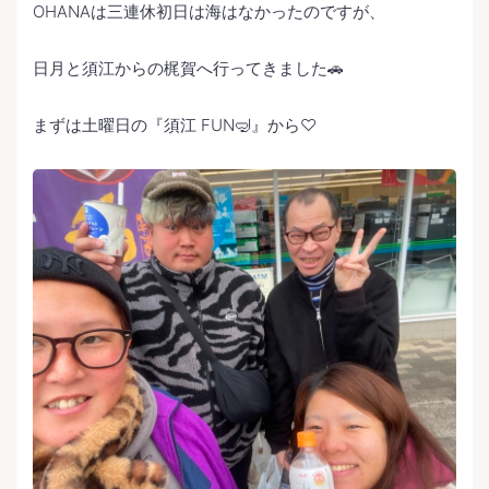
OHANAは三連休初日は海はなかったのですが、
日月と須江からの梶賀へ行ってきました🚗
まずは土曜日の『須江 FUN🤿』から♡