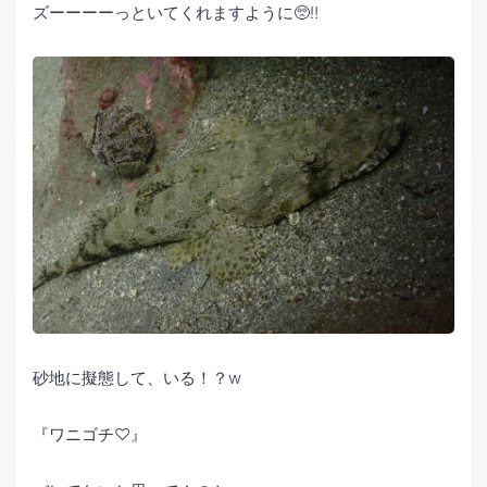
ズーーーーっといてくれますように🥺‼️
砂地に擬態して、いる！？w
『ワニゴチ♡』