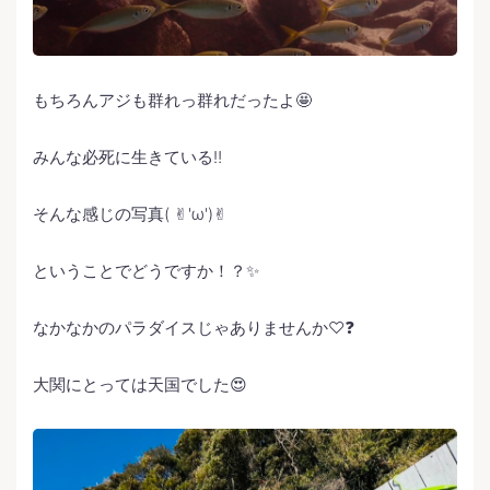
もちろんアジも群れっ群れだったよ🤩
みんな必死に生きている‼️
そんな感じの写真( ✌︎'ω')✌︎
ということでどうですか！？✨
なかなかのパラダイスじゃありませんか♡❓
大関にとっては天国でした😍