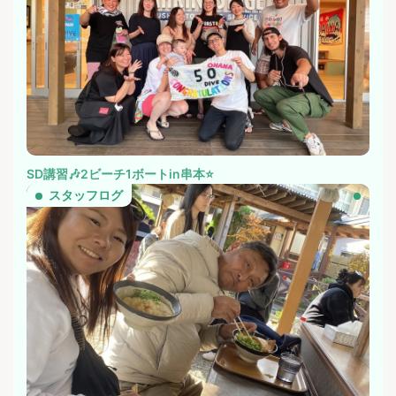
SD講習🎶2ビーチ1ボートin串本⭐️
スタッフログ