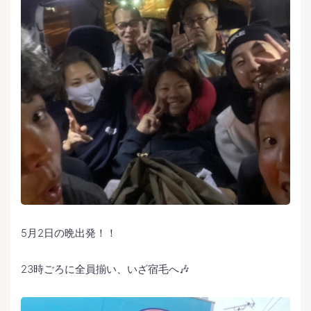
5月2日の晩出発！！
23時ごろに全員揃い、いざ宿毛へ🎶