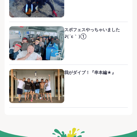
スポフェスやっちゃいました
♪(´ε｀ )①
我がダイブ！『串本編★』