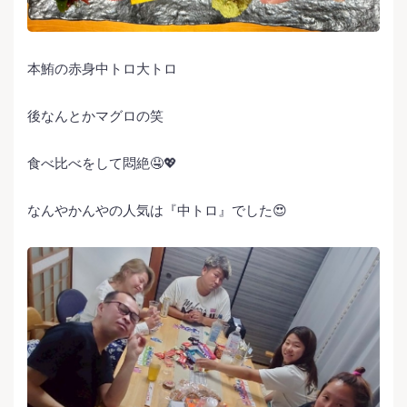
本鮪の赤身中トロ大トロ
後なんとかマグロの笑
食べ比べをして悶絶🤤💖
なんやかんやの人気は『中トロ』でした😍