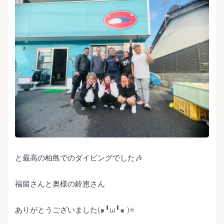
と最高の柏島でのダイビングでした🎶
福留さんと奥様の鈴恵さん
ありがとうございました(๑╹ω╹๑ )⭐️