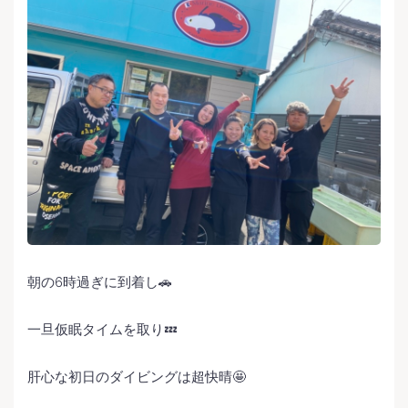
朝の6時過ぎに到着し🚗
一旦仮眠タイムを取り💤
肝心な初日のダイビングは超快晴🤩