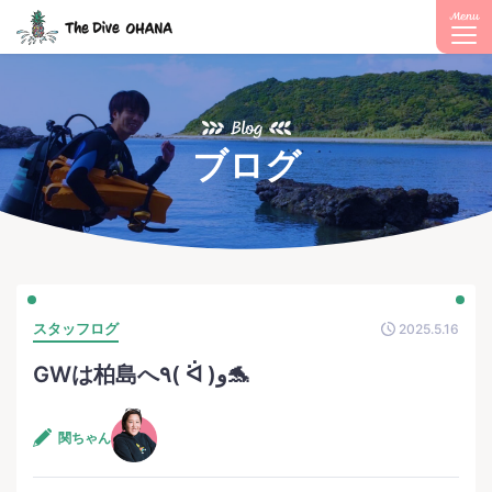
Menu
Blog
ブログ
スタッフログ
2025.5.16
GWは柏島へ٩( ᐛ )و🐬
関ちゃん