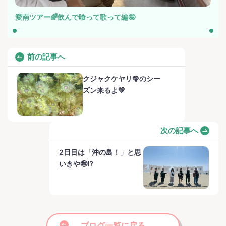
愛南ツアー🌈飲んで喰って歌って編🤪
前の記事へ
クジャクケヤリ🦚のシー
ズン来るよ💚
次の記事へ
2日目は「沖の島！」と思
いきや🤪⁉️
ブログ一覧に戻る