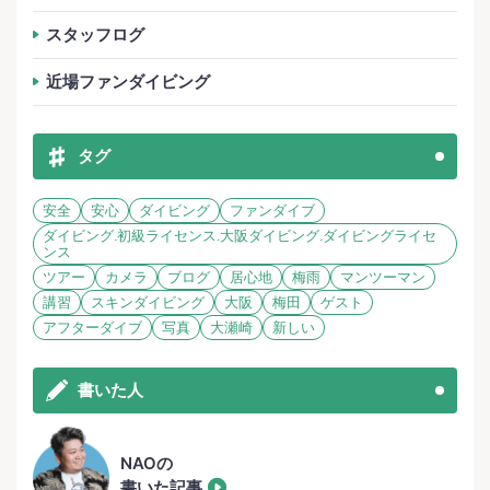
スタッフログ
近場ファンダイビング
タグ
安全
安心
ダイビング
ファンダイブ
ダイビング.初級ライセンス.大阪ダイビング.ダイビングライセ
ンス
ツアー
カメラ
ブログ
居心地
梅雨
マンツーマン
講習
スキンダイビング
大阪
梅田
ゲスト
アフターダイブ
写真
大瀬崎
新しい
書いた人
NAOの
書いた記事