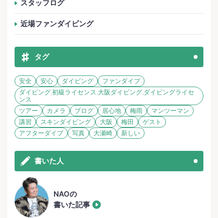
スタッフログ
近場ファンダイビング
タグ
安全
安心
ダイビング
ファンダイブ
ダイビング.初級ライセンス.大阪ダイビング.ダイビングライセ
ンス
ツアー
カメラ
ブログ
居心地
梅雨
マンツーマン
講習
スキンダイビング
大阪
梅田
ゲスト
アフターダイブ
写真
大瀬崎
新しい
書いた人
NAOの
書いた記事