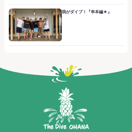
我がダイブ！『串本編★』