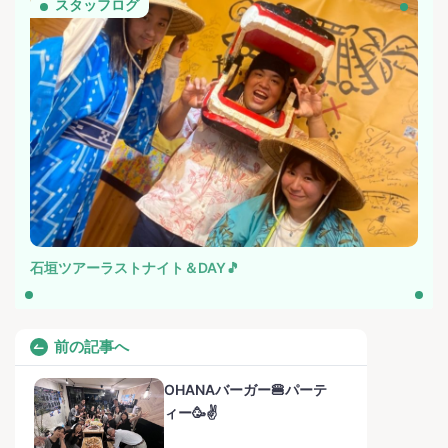
スタッフログ
石垣ツアーラストナイト＆DAY🎵
前の記事へ
OHANAバーガー🍔パーテ
ィー🥳✌️