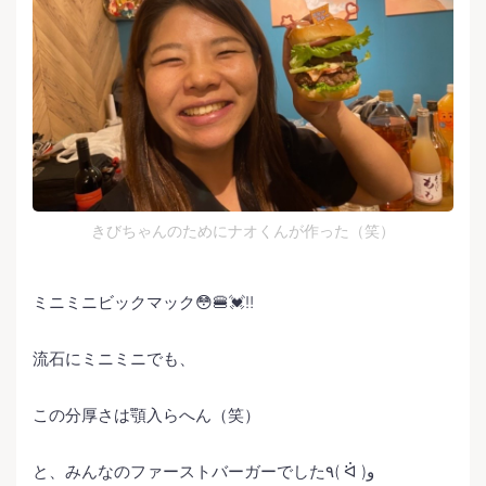
きびちゃんのためにナオくんが作った（笑）
ミニミニビックマック😳🍔💓‼️
流石にミニミニでも、
この分厚さは顎入らへん（笑）
と、みんなのファーストバーガーでした٩( ᐛ )و