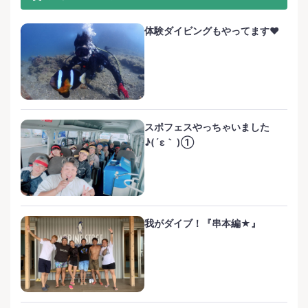
体験ダイビングもやってます❤️
スポフェスやっちゃいました
♪(´ε｀ )①
我がダイブ！『串本編★』