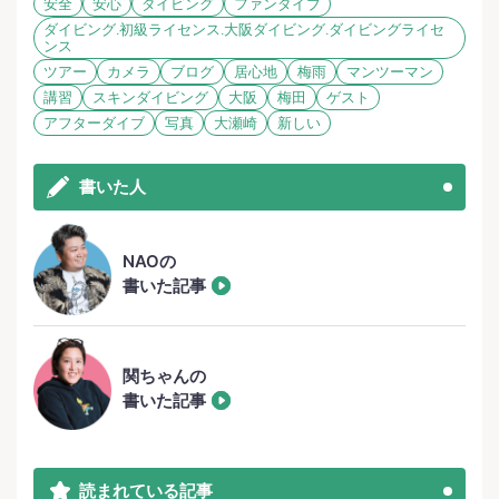
安全
安心
ダイビング
ファンダイブ
ダイビング.初級ライセンス.大阪ダイビング.ダイビングライセ
ンス
ツアー
カメラ
ブログ
居心地
梅雨
マンツーマン
講習
スキンダイビング
大阪
梅田
ゲスト
アフターダイブ
写真
大瀬崎
新しい
書いた人
NAOの
書いた記事
関ちゃんの
書いた記事
読まれている記事