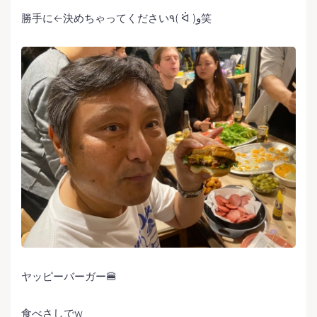
勝手に←決めちゃってください٩( ᐛ )و笑
ヤッピーバーガー🍔
食べさしでw