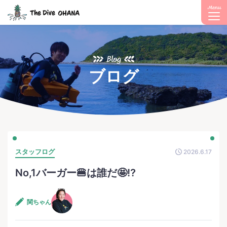
Menu
Blog
ブログ
スタッフログ
2026.6.17
No,1バーガー🍔は誰だ🤩⁉️
関ちゃん