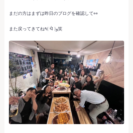
まだの方はまずは昨日のブログを確認して👀
また戻ってきてね٩( ᐛ )و笑