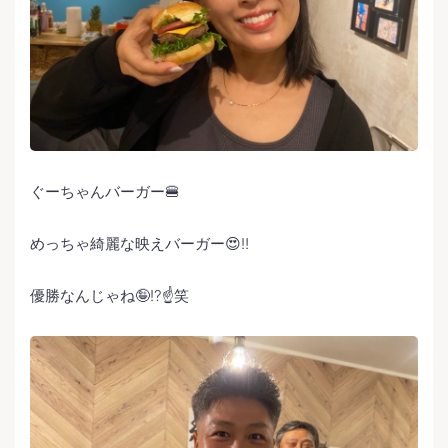
ぐーちゃんバーガー🍔
めっちゃ綺麗な映えバーガー😍‼️
優勝なんじゃね🤪⁉️☝️笑