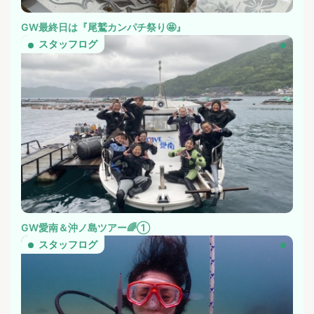
GW最終日は『尾鷲カンパチ祭り🤩』
スタッフログ
GW愛南＆沖ノ島ツアー🌈①
スタッフログ