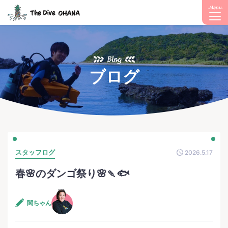
Menu
Blog
ブログ
スタッフログ
2026.5.17
春🌸のダンゴ祭り🌸🍡🐟
関ちゃん