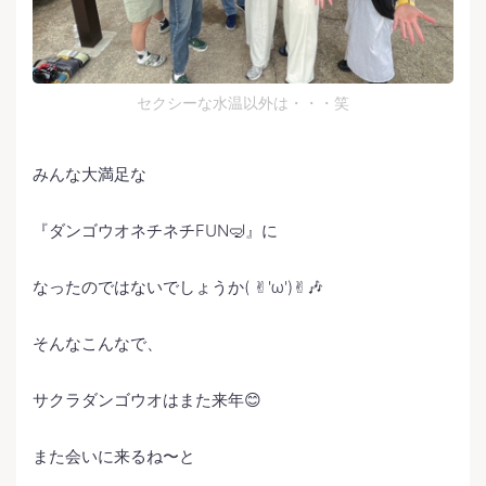
セクシーな水温以外は・・・笑
みんな大満足な
『ダンゴウオネチネチFUN🤿』に
なったのではないでしょうか( ✌︎'ω')✌︎🎶
そんなこんなで、
サクラダンゴウオはまた来年😊
また会いに来るね〜と