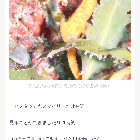
みんなめちゃ探してたのに独り占め（笑）
「ヒメタツ」もスマイリーだけ←笑
見ることができました٩( ᐛ )و笑
（あ‼️って見つけて教えようと目を離したら