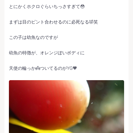
とにかくホクロぐらいちっさすぎて😳
まずは目のピント合わせるのに必死なる🤣笑
この子は幼魚なのですが
幼魚の特徴が、オレンジぽいボディに
天使の輪っか👼ついてるのがYG🧡