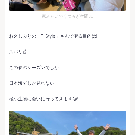
家みたいでくつろぎ空間🙆‍♀️
お久しぶりの「T-Style」さんで潜る目的は‼️
ズバリ☝️
この春のシーズンでしか、
日本海でしか見れない、
極小生物に会いに行ってきます😍‼️