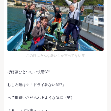
この時はみんな暑いしか言ってない笑
ほぼ雲ひとつない快晴🤩‼️
むしろ陸は←「ドライ暑ない🤪⁉️」
って勘違いさせられるような気温（笑）
さあ、いざ水中へ・・・