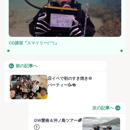
OD講習『スマイリー(^^)』
前の記事へ
店イベで初のすき焼き🍲
パーティー🥳🍻
次の記事へ
GW愛南＆沖ノ島ツアー🌈
①