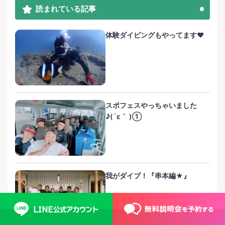
読まれている記事
体験ダイビングもやってます❤️
スポフェスやっちゃいました
♪(´ε｀ )①
我がダイブ！『串本編★』