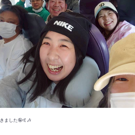
ました🤪🤙🎶