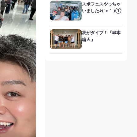
スポフェスやっちゃ
いました♪(´ε｀ )①
我がダイブ！『串本
編★』