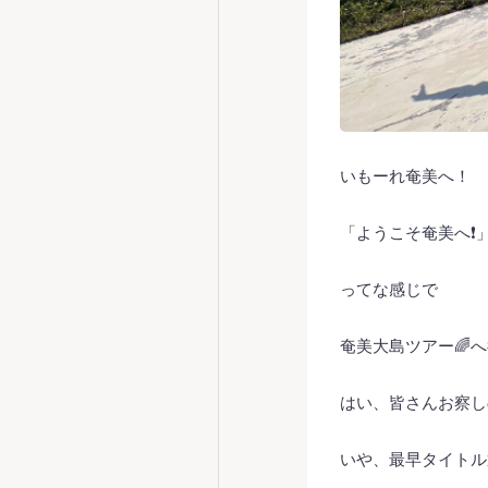
いもーれ奄美へ！
「ようこそ奄美へ❗️
ってな感じで
奄美大島ツアー🌈へ
はい、皆さんお察し
いや、最早タイトル