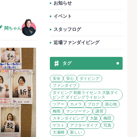
お知らせ
イベント
関ちゃん
スタッフログ
近場ファンダイビング
タグ
安全
安心
ダイビング
ファンダイブ
ダイビング.初級ライセンス.大阪ダイ
ビング.ダイビングライセンス
ツアー
カメラ
ブログ
居心地
梅雨
マンツーマン
講習
スキンダイビング
大阪
梅田
ゲスト
アフターダイブ
写真
大瀬崎
新しい