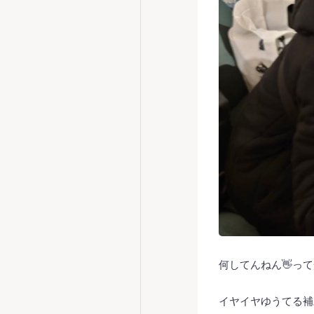
何してんねん👋っ
イヤイヤゆうてる補