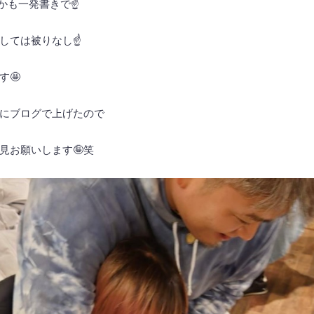
かも一発書きで☝️
しては被りなし☝️
す🤩
にブログで上げたので
見お願いします🤪笑