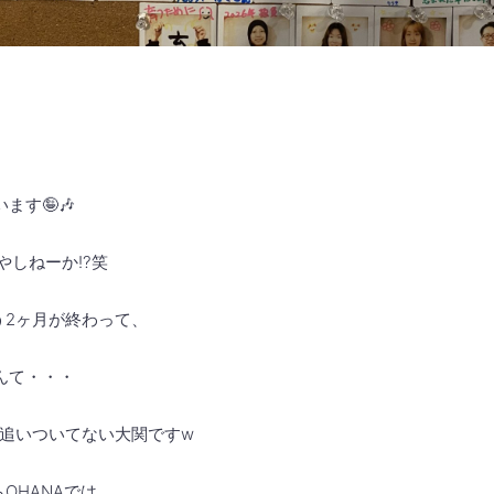
ます🤪🎶
やしねーか⁉️笑
う2ヶ月が終わって、
んて・・・
追いついてない大関ですw
らOHANAでは、