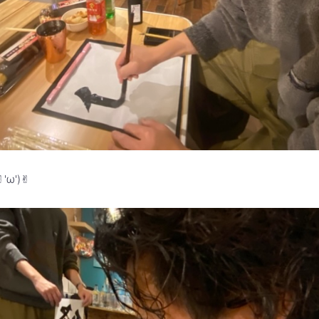
ω')✌︎