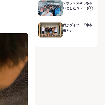
スポフェスやっちゃ
いました♪(´ε｀ )①
我がダイブ！『串本
編★』