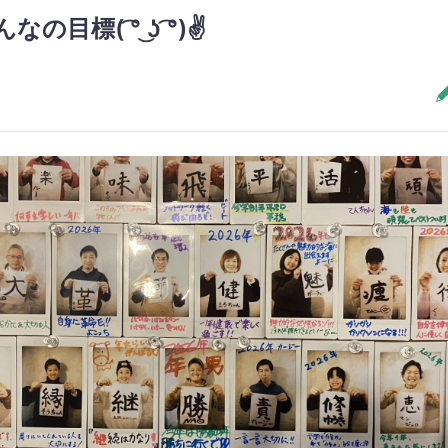
の目標( ͡° ͜ʖ ͡°)✌️