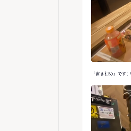
『書き初め』です( ✌︎'