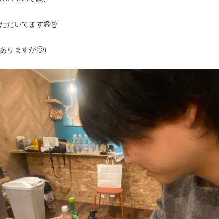
だいてます😄☝️
ありますが🙄）