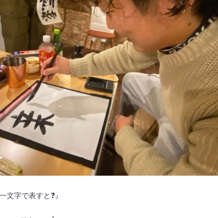
一文字で表すと❓』