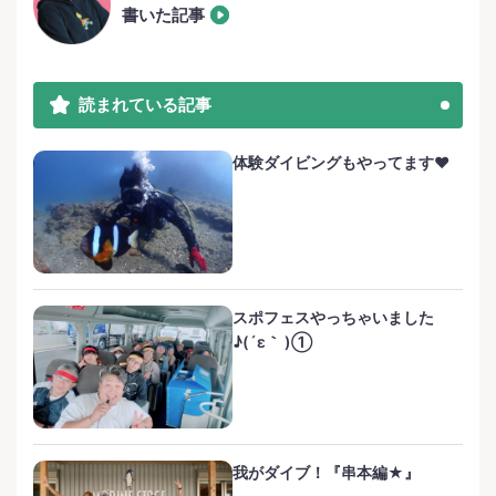
書いた記事
読まれている記事
体験ダイビングもやってます❤️
スポフェスやっちゃいました
♪(´ε｀ )①
我がダイブ！『串本編★』