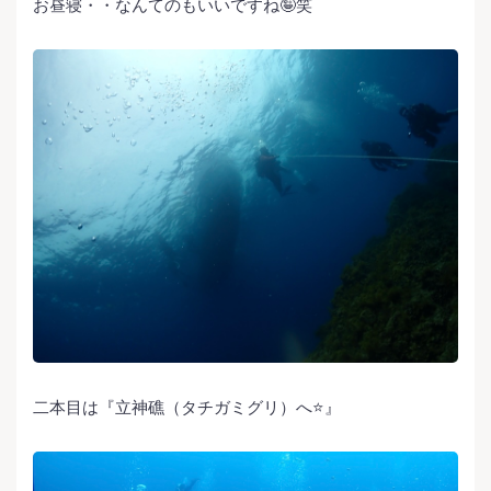
お昼寝・・なんてのもいいですね🤪笑
二本目は『立神礁（タチガミグリ）へ⭐️』