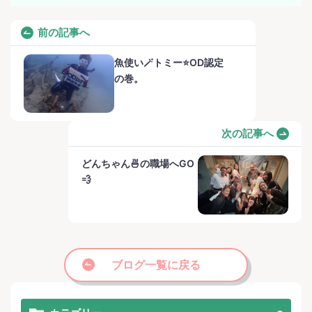
前の記事へ
魚使い🪄トミー⭐️OD認定
の巻。
次の記事へ
どんちゃん🍜の職場へGO
💨
ブログ一覧に戻る