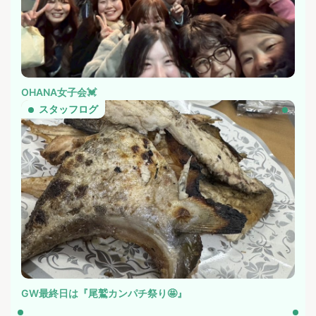
OHANA女子会💓
スタッフログ
GW最終日は『尾鷲カンパチ祭り🤩』