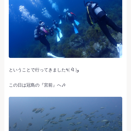
ということで行ってきました٩( ᐛ )و
この日は冠島の『宮前』へ🎶