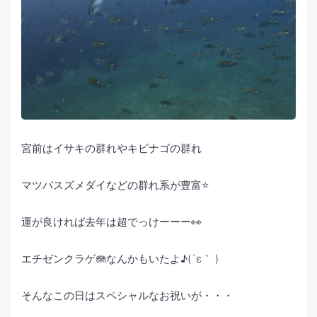
宮前はイサキの群れやキビナゴの群れ
マツバスズメダイなどの群れ系が豊富⭐️
運が良ければ去年は超でっけーーー👀
エチゼンクラゲ🪼なんかもいたよ♪(´ε｀ )
そんなこの日はスペシャルなお祝いが・・・