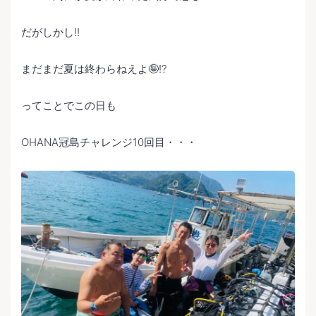
だがしかし‼️
まだまだ夏は終わらねえよ🤪⁉️
ってことでこの日も
OHANA冠島チャレンジ10回目・・・