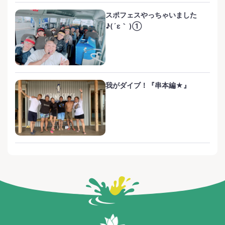
スポフェスやっちゃいました
♪(´ε｀ )①
我がダイブ！『串本編★』