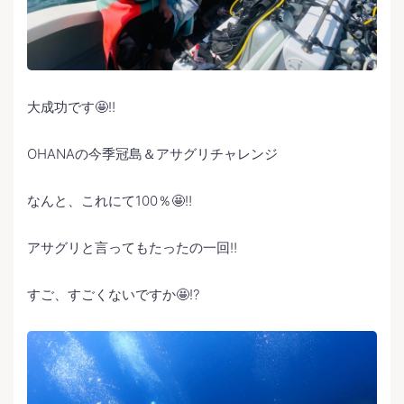
大成功です🤩‼️
OHANAの今季冠島＆アサグリチャレンジ
なんと、これにて100％🤩‼️
アサグリと言ってもたったの一回‼️
すご、すごくないですか🤩⁉️