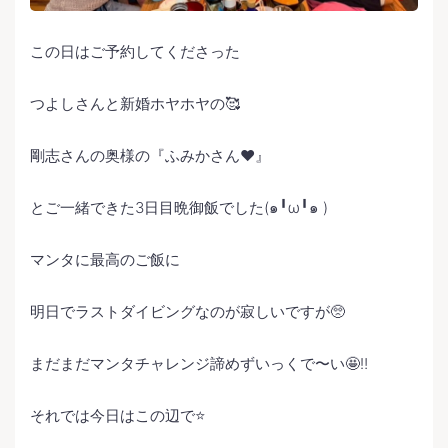
この日はご予約してくださった
つよしさんと新婚ホヤホヤの🥰
剛志さんの奥様の『ふみかさん❤️』
とご一緒できた3日目晩御飯でした(๑╹ω╹๑ )
マンタに最高のご飯に
明日でラストダイビングなのが寂しいですが🥺
まだまだマンタチャレンジ諦めずいっくで〜い🤩‼️
それでは今日はこの辺で⭐️