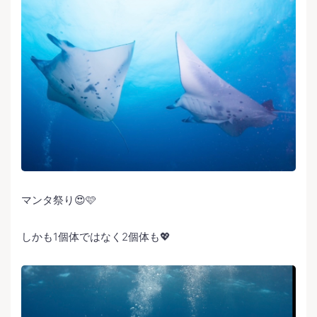
マンタ祭り😍🩷
しかも1個体ではなく2個体も💖