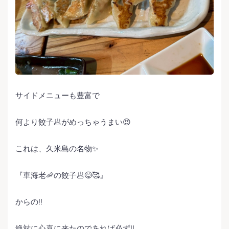
サイドメニューも豊富で
何より餃子🥟がめっちゃうまい😍
これは、久米島の名物✨
『車海老🦐の餃子🥟😋🥰』
からの‼️
絶対に心喜に来たのであれば必ず‼️