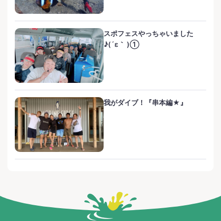
スポフェスやっちゃいました
♪(´ε｀ )①
我がダイブ！『串本編★』