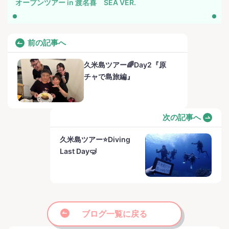
オープンツアー in 渡名喜 SEA VER.
前の記事へ
久米島ツアー🌈Day2『原
チャで島旅編』
次の記事へ
久米島ツアー⭐️Diving
Last Day🤿
ブログ一覧に戻る