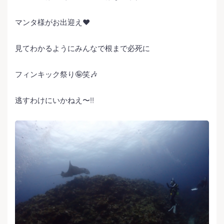
マンタ様がお出迎え❤️
見てわかるようにみんなで根まで必死に
フィンキック祭り🤪笑🎶
逃すわけにいかねえ〜‼️