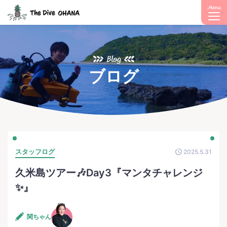
Menu
Blog
ブログ
スタッフログ
2025.5.31
久米島ツアー🎶Day3『マンタチャレンジ
✨』
関ちゃん