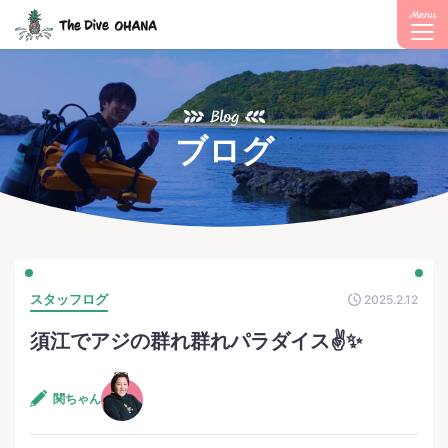
Menu
Blog
ブログ
スタッフログ
2025.2.12
須江でアジの群れ群れパラダイス✌️✨
関ちゃん