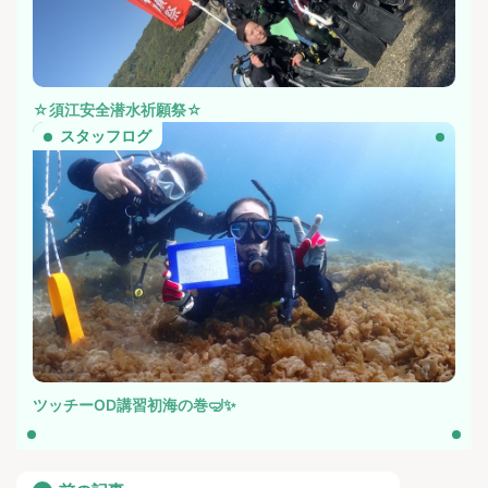
☆須江安全潜水祈願祭☆
スタッフログ
ツッチーOD講習初海の巻🤿✨