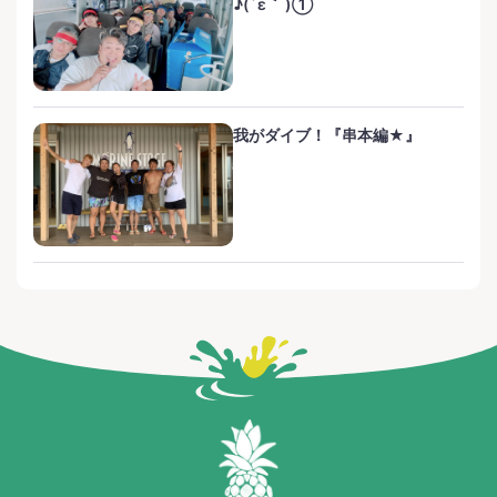
♪(´ε｀ )①
我がダイブ！『串本編★』