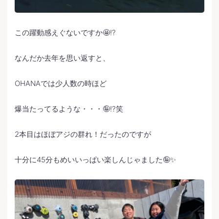
この躍動感えぐないですか🤩⁉️
なんだか去年を思い返すと、
OHANAでは少人数の時ほど
爆当たってるような・・・🤪⁉️笑
2本目はほぼアジの群れ！だったのですが
十分に45分もめいいっぱい楽しんじゃました🤪✨