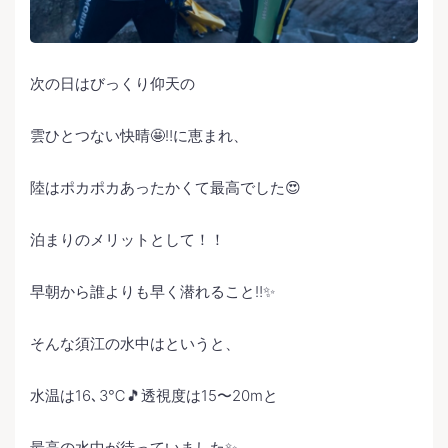
次の日はびっくり仰天の
雲ひとつない快晴🤩‼️に恵まれ、
陸はポカポカあったかくて最高でした😍
泊まりのメリットとして！！
早朝から誰よりも早く潜れること‼️✨
そんな須江の水中はというと、
水温は16､3℃🎵透視度は15〜20mと
最高の水中が待っていました✨