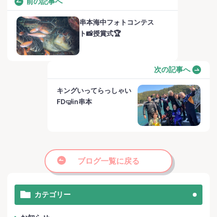
前の記事へ
串本海中フォトコンテス
ト📸授賞式🏆
次の記事へ
キングいってらっしゃい
FD🤿in串本
ブログ一覧に戻る
カテゴリー