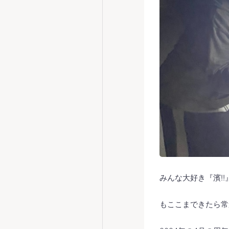
みんな大好き『濱‼️
もここまできたら常連