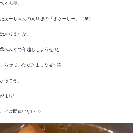
ちゃん🩷』
たあーちゃんの元旦那の『まさーしー』（笑）
はありますが、
みんなで年越ししようぜ‼️と
まらせていただきました🤩✨笑
からこそ、
より‼️
ことは間違いない‼️✨