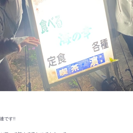
』
です‼️