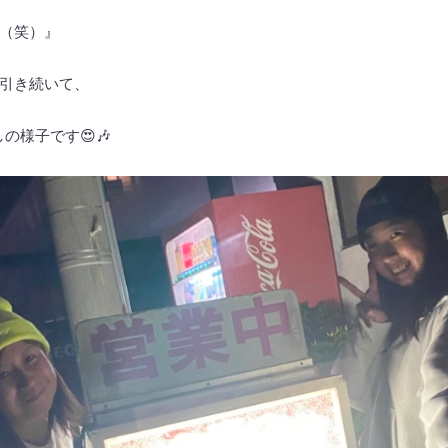
す（笑）』
引き続いて、
の様子です😍🎶