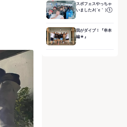
スポフェスやっちゃ
いました♪(´ε｀ )①
我がダイブ！『串本
編★』