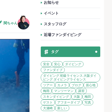
お知らせ
イベント
関ちゃん
スタッフログ
近場ファンダイビング
タグ
安全
安心
ダイビング
ファンダイブ
ダイビング.初級ライセンス.大阪ダイ
ビング.ダイビングライセンス
ツアー
カメラ
ブログ
居心地
梅雨
マンツーマン
講習
スキンダイビング
大阪
梅田
ゲスト
アフターダイブ
写真
大瀬崎
新しい