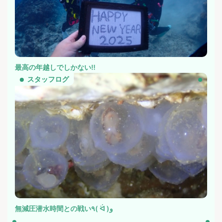
最高の年越しでしかない‼️
スタッフログ
無減圧潜水時間との戦い٩( ᐛ )و