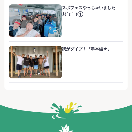
スポフェスやっちゃいました
♪(´ε｀ )①
我がダイブ！『串本編★』