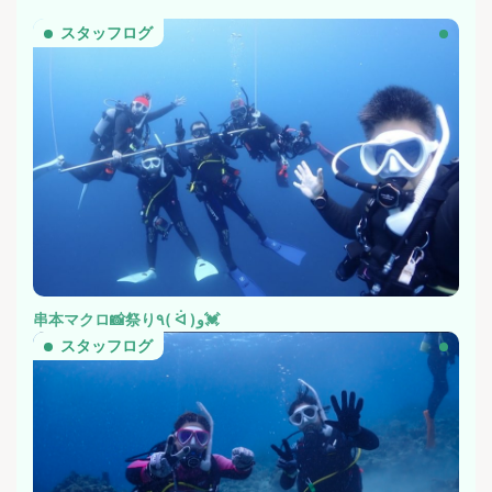
スタッフログ
串本マクロ📸祭り٩( ᐛ )و💓
スタッフログ